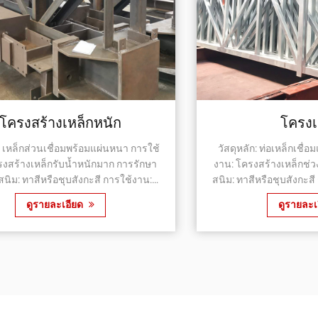
โครงเหล็ก
หอคอย
: ท่อเหล็กเชื่อมและเหล็กส่วน การใช้
วัสดุหลัก: เหล็กฉากพร้อมโ
างเหล็กช่วงยาว การรักษาป้องกัน
โครงสร้างเหล็กทาวเวอร์ การรักษาป้องกันสนิ
บสังกะสี การใช้งาน: สนามกีฬา
ทาสีหรือชุบสังกะสี การใช้งาน: เสาไฟฟ้า, เสา
 ห้างสรรพสินค้า, ห้องนิทรรศการ, โรง
เซลล์
ดูรายละเอียด
ดูรายละ
เก็บเครื่องบิน ...