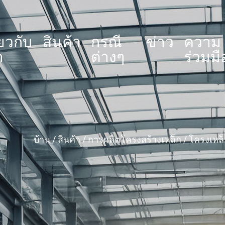
่ยวกับ
สินค้า
กรณี
ข่าว
ความ
า
ต่างๆ
ร่วมมื
บ้าน
/
สินค้า
/
การผลิตโครงสร้างเหล็ก
/
โครงเหล็