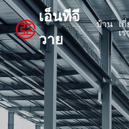
เอ็นทีจี
บ้าน
เกี
เร
วาย