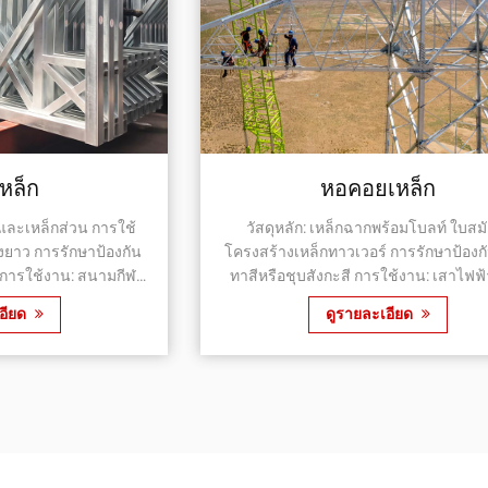
เหล็ก
เสาส่ง
บลท์ ใบสมัคร:
วัสดุหลัก: เสาเหล็ก ฯลฯ ใบสมัคร: โครงสร้างเสา
ม:
ส่ง การรักษาป้องกันสนิม: ทาสีหรือชุบสังกะสี
การใช้งาน: เสาไฟฟ้าเหล็ก, เสาไฟเหล็ก,
 ฯลฯ
เหล็ก ฯลฯ
เอียด
ดูรายละเอียด