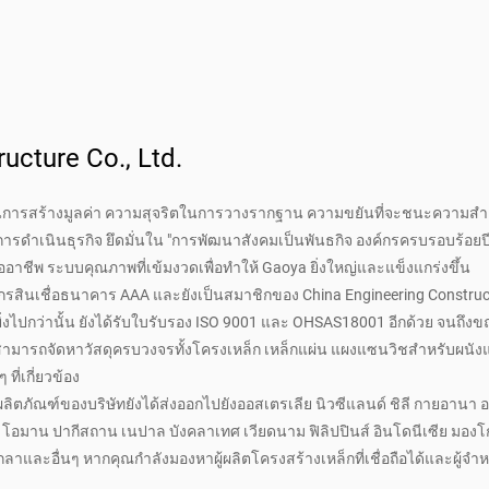
ucture Co., Ltd.
ภาพในการสร้างมูลค่า ความสุจริตในการวางรากฐาน ความขยันที่จะชนะความสำเ
ำเนินธุรกิจ ยึดมั่นใน "การพัฒนาสังคมเป็นพันธกิจ องค์กรครบรอบร้อยปีที่
ออาชีพ ระบบคุณภาพที่เข้มงวดเพื่อทำให้ Gaoya ยิ่งใหญ่และแข็งแกร่งขึ้น
งค์กรสินเชื่อธนาคาร AAA และยังเป็นสมาชิกของ China Engineering Construc
่งไปกว่านั้น ยังได้รับใบรับรอง ISO 9001 และ OHSAS18001 อีกด้วย จนถึงขณะ
ามารถจัดหาวัสดุครบวงจรทั้งโครงเหล็ก เหล็กแผ่น แผงแซนวิชสำหรับผนัง
ที่เกี่ยวข้อง
ิตภัณฑ์ของบริษัทยังได้ส่งออกไปยังออสเตรเลีย นิวซีแลนด์ ชิลี กายอานา อ
อล โอมาน ปากีสถาน เนปาล บังคลาเทศ เวียดนาม ฟิลิปปินส์ อินโดนีเซีย มองโ
โกลาและอื่นๆ หากคุณกำลังมองหาผู้ผลิตโครงสร้างเหล็กที่เชื่อถือได้และผู้จำห